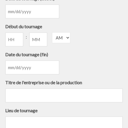
MM
slash
Début du tournage
DD
slash
:
AM/PM
YYYY
Hours
Minutes
Date du tournage (fin)
MM
slash
Titre de l'entreprise ou de la production
DD
slash
YYYY
Lieu de tournage