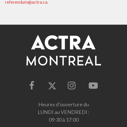
referendum@actra.ca
.
Heures d’ouverture du
LUNDI au VENDREDI :
09:30 à 17:00