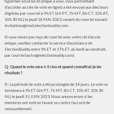
hyperlien sécurisé et unique à vous, vous permettant
d’accéder au site de vote en ligne) a été envoyé aux électeurs
éligibles par courriel à 9 h ET (6 h PT, 7 h MT, 8 h CT, 10 h AT,
10 h 30 NL) le jeudi 18 MAI 2023, venant du courriel suivant :
invitations@mail.electionbuddy.com.
Si vous n’avez pas reçu de courriel avec votre clé d’accès
unique, veuillez contacter le service d’assistance de
ElectionBuddy entre 9 h ET et 17 h ET, du lundi au vendredi,
par courriel (actra@electionbuddy.com).
Q : Quand le vote sera-t-il clos et quand connaîtrai-je les
résultats ?
R : La période de vote a été prolongée de 14 jours. Le vote se
terminera à 9 h ET (6 h PT, 7 h MT, 8 h CT, 10 h AT, 10 h 30
NL) le jeudi 15 JUIN 2023. Nous annoncerons si les
membres ont voté en faveur ou contre l’accord de
renouvellement.