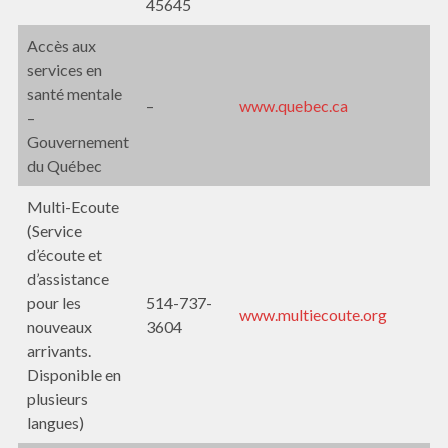
45645
Accès aux
services en
santé mentale
–
www.quebec.ca
–
Gouvernement
du Québec
Multi-Ecoute
(Service
d’écoute et
d’assistance
pour les
514-737-
www.multiecoute.org
nouveaux
3604
arrivants.
Disponible en
plusieurs
langues)