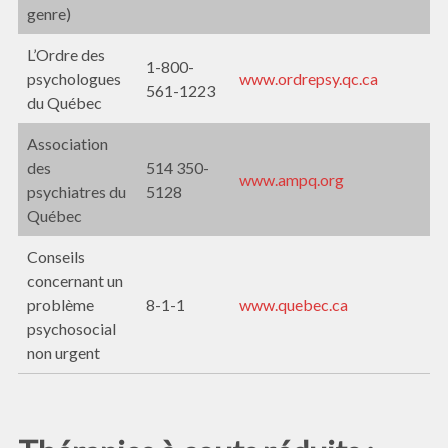
genre)
L’Ordre des
1-800-
psychologues
www.ordrepsy.qc.ca
561-1223
du Québec
Association
des
514 350-
www.ampq.org
psychiatres du
5128
Québec
Conseils
concernant un
problème
8-1-1
www.quebec.ca
psychosocial
non urgent