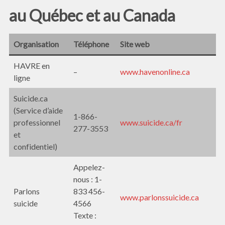
au Québec et au Canada
Organisation
Téléphone
Site web
HAVRE en
–
www.havenonline.ca
ligne
Suicide.ca
(Service d’aide
1-866-
professionnel
www.suicide.ca/fr
277-3553
et
confidentiel)
Appelez-
nous : 1-
Parlons
833 456-
www.parlonssuicide.ca
suicide
4566
Texte :