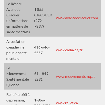
Le Réseau
Avant de
1 855
Craquer
CRAQUER
www.avantdecraquer.com
(Informations
(272-
en matière de
7837)
santé mentale)
Association
canadienne
416-646-
www.cmha.ca/fr
pour la santé
5557
mentale
Le
Mouvement
514-849-
www.mouvementsmq.ca
Santé mentale
3291
Québec
Relief (anxiété,
dépression,
1-866-
www.relief.ca