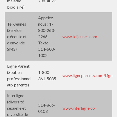
maladie
738-4873
bipolaire)
Appelez-
Tel-Jeunes
nous : 1-
(Service
800-263-
d’écoute et
2266
www.teljeunes.com
d’envoi de
Texto :
SMS)
514-600-
1002
Ligne Parent
(Soutien
1-800-
www.ligneparents.com/LigneP
professionnel
361-5085
aux parents)
Interligne
(diversité
514-866-
sexuelle et
www.interligne.co
0103
diversité de