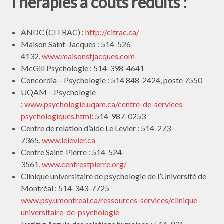
Thérapies à couts réduits :
ANDC (CITRAC) :
http
://citrac.ca/
Maison Saint-Jacques : 514-526-
4132,
www.maisonstjacques.com
McGill Psychologie : 514-398-4641
Concordia – Psychologie : 514 848-2424, poste 7550
UQAM – Psychologie
:
www.psychologie.uqam.ca/centre-de-services-
psychologiques.htm
l
: 514-987-0253
Centre de relation d’aide Le Levier : 514-273-
7365,
www.lelevier.ca
Centre Saint-Pierre :
514-524-
3561,
www.centrestpierre.org/
Clinique universitaire de psychologie de l’Université de
Montréal : 514-343-7725
www.psy.umontreal.ca/ressources-services/clinique-
universitaire-de-psychologie